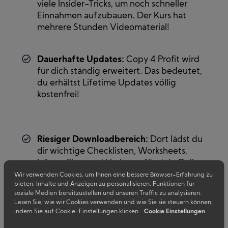
viele Insider-Tricks, um noch schneller
Einnahmen aufzubauen. Der Kurs hat
mehrere Stunden Videomaterial!
Dauerhafte Updates:
Copy 4 Profit wird
für dich ständig erweitert. Das bedeutet,
du erhältst Lifetime Updates völlig
kostenfrei!
Riesiger Downloadbereich:
Dort lädst du
dir wichtige Checklisten, Worksheets,
Infografiken und Vorlagen für dein Online
Business herunter!
Wir verwenden Cookies, um Ihnen eine bessere Browser-Erfahrung zu
bieten, Inhalte und Anzeigen zu personalisieren, Funktionen für
soziale Medien bereitzustellen und unseren Traffic zu analysieren.
Jetzt Zugang sichern!
Lesen Sie, wie wir Cookies verwenden und wie Sie sie steuern können,
indem Sie auf Cookie-Einstellungen klicken.
Cookie Einstellungen