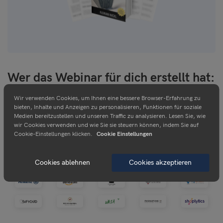
Wer das Webinar für dich erstellt hat:
Ich möchte dir in meinem Webinar dabei helfen endlich seriös
Wir verwenden Cookies, um Ihnen eine bessere Browser-Erfahrung zu
deine ersten Einnahmen im Internet zu erreichen. In der ca. 60
bieten, Inhalte und Anzeigen zu personalisieren, Funktionen für soziale
minütigen Präsentation werde ich dir meine exakte
Medien bereitzustellen und unseren Traffic zu analysieren. Lesen Sie, wie
wir Cookies verwenden und wie Sie sie steuern können, indem Sie auf
Vorgehensweise an die Hand geben, die ich seit ca. 9 Jahren
Cookie-Einstellungen klicken.
Cookie Einstellungen
selbst verwende, die du sofort umsetzen kannst. Ich freue
mich auf deine Teilnahme!
Cookies ablehnen
Cookies akzeptieren