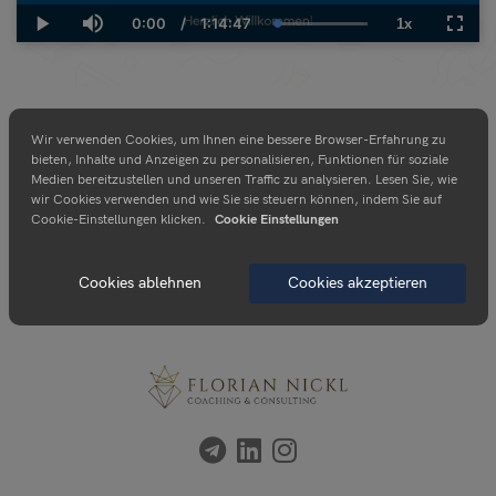
0:00
/
1:14:47
1x
Current
Duration
Loaded
:
Play
Mute
Playback
Fulls
Time
100.00%
Rate
Wir verwenden Cookies, um Ihnen eine bessere Browser-Erfahrung zu
bieten, Inhalte und Anzeigen zu personalisieren, Funktionen für soziale
Medien bereitzustellen und unseren Traffic zu analysieren. Lesen Sie, wie
wir Cookies verwenden und wie Sie sie steuern können, indem Sie auf
Cookie-Einstellungen klicken.
Cookie Einstellungen
Cookies ablehnen
Cookies akzeptieren